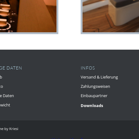
GE DATEN
INFOS
b
Versand & Lieferung
to
Zahlungsweisen
e Daten
Einbaupartner
wicht
Downloads
e by Kriesi