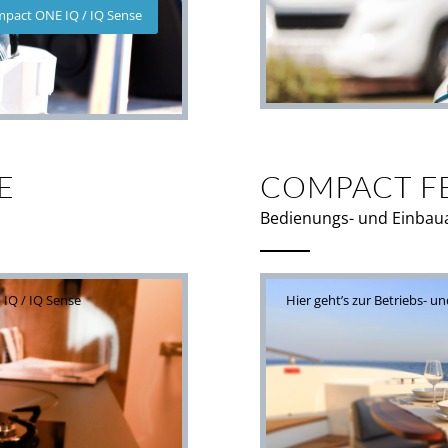
pact ONE IQ / IQ Sense
E
COMPACT F
Bedienungs- und Einbau
 IQ / IQ Sense
Hier geht’s zur Betriebs- 