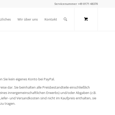
Servicenummer +49 8171 48370
zliches
Wir über uns
Kontakt
en Sie kein eigenes Konto bei PayPal.
se dar. Sie beinhalten alle Preisbestandteile einschließlich
e eines innergemeinschaftlichen Erwerbs) und/oder Abgaben (z.B.
Liefer- und Versandkosten sind nicht im Kaufpreis enthalten, sie
zu tragen.