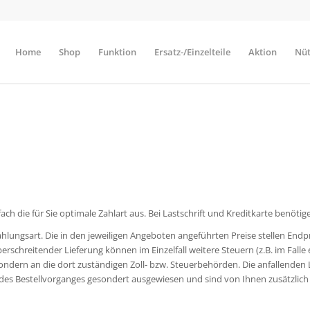
Home
Shop
Funktion
Ersatz-/Einzelteile
Aktion
Nüt
ch die für Sie optimale Zahlart aus. Bei Lastschrift und Kreditkarte benötig
ungsart. Die in den jeweiligen Angeboten angeführten Preise stellen Endprei
rschreitender Lieferung können im Einzelfall weitere Steuern (z.B. im Fall
sondern an die dort zuständigen Zoll- bzw. Steuerbehörden. Die anfallenden 
 des Bestellvorganges gesondert ausgewiesen und sind von Ihnen zusätzlich 