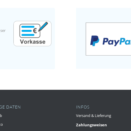
nser
GE DATEN
INFOS
b
Versand & Lieferung
to
Zahlungsweisen