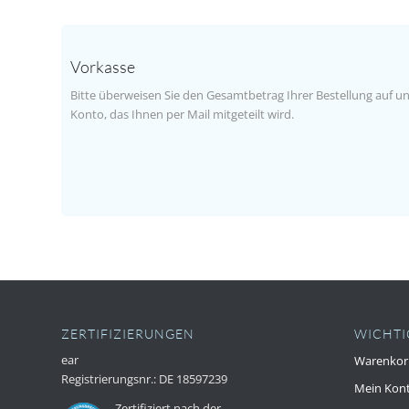
Vorkasse
Bitte überweisen Sie den Gesamtbetrag Ihrer Bestellung auf u
Konto, das Ihnen per Mail mitgeteilt wird.
ZERTIFIZIERUNGEN
WICHTI
ear
Warenkor
Registrierungsnr.: DE 18597239
Mein Kon
Zer
tifiziert nach der